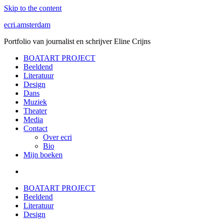
Skip to the content
ecri.amsterdam
Portfolio van journalist en schrijver Eline Crijns
BOATART PROJECT
Beeldend
Literatuur
Design
Dans
Muziek
Theater
Media
Contact
Over ecri
Bio
Mijn boeken
BOATART PROJECT
Beeldend
Literatuur
Design