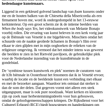
hedendaagse kunstenaars.
Liggend in een gekleurd golvend landschap van
foam
kussens onder
me en de houten balken van de Chiesetta della Misericordia als een
firmament boven me, word ik ondergedompeld in het 13-eeuwse
kerkinterieur. Op een groot scherm zie ik de intieme beelden van
When the body says Yes
, het videokunstwerk van Melanie Bonajo
voorbij rollen. Die ervaring van kunst beleven in een kerk vorig jaar
op de Biënnale van Venetië is me bijgebleven. Misschien omdat het
schuurde om de naakte geoliede lichamen in Bonajo’s film over
elkaar te zien glijden met in mijn ooghoeken de relieken van de
religieuze omgeving. Ik vermoed dat het minder intens was geweest
die beelden te zien in het Rietveld paviljoen, de gebruikelijke plek
voor de Nederlandse inzending van de kunstbiënnale in de
gondelstad.
De ‘symbiose tussen kunstwerk en plek’ noemen de curatoren van
de h3h biënnale in Oosterhout het fenomeen dat ik in Venetië ervoer,
waarbij de locatie en de beeldende kunst een verbinding met elkaar
en met de bezoeker aangaan. Waardoor iets ontstaat dat sterker is
dan de som der delen. Dat gegeven vormt niet alleen een sterk
uitgangspunt, maar is ook pure noodzaak. Want kerken en kloosters
zijn op zoek naar herbestemmingsideeën voor hun gebouwen,
omdat de geloofsgemeenschappen krimpen. De Rijksdienst voor het
Cultureel Erfgoed (RCE) biedt bouwstenen en handreikingen om