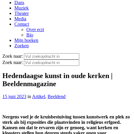
Dans
Muziek
Theater
Media
Contact
Over ecri
Bio
Mijn boeken
Zoeken
Zoek naar:
Zoek naar:
Hedendaagse kunst in oude kerken |
Beeldenmagazine
15 juni 2023
in
Artikel
,
Beeldend
Nergens voel je de kruisbestuiving tussen kunstwerk en plek zo
sterk als bij exposities die plaatsvinden in religieus erfgoed.
Kansen om dat te ervaren zijn er genoeg, want kerken en
kloosters stellen hun deuren steeds vaker open voor