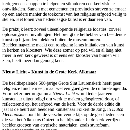
kerkgemeenschappen te helpen en stimuleren een kerkvisie te
ontwikkelen. Samen met gemeenten en provincies streven ze ernaar
op een andere manier de toekomst van het religieus erfgoed veilig te
stellen. Het tonen van hedendaagse kunst is er daar een van.
De praktijk leert: zoveel uiteenlopende religieuze locaties, zoveel
oplossingen en invullingen. Het brengt de liefhebber van beeldende
kunst op bijzondere plekken buiten de museummuren.
Beeldenmagazine maakt een rondgang langs initiatieven van kunst
in kerken en kloosters. Wie deze zomer op pad wil en al lang niet
meer in een kerk geweest is of eens een klooster van binnen wil
zien, heeft meer dan genoeg keus.
Nieuw Licht – Kunst in de Grote Kerk Alkmaar
De beeldbepalende 500-jarige Grote Sint Laurenskerk heeft geen
religieuze functie meer, maar wel een goedgevulde culturele agenda.
Voor het zomerprogramma
Nieuw Licht
wordt ieder jaar een
kunstenaar uitgenodigd om werk te maken geïnspireerd door, of
reflecterend op, het erfgoed van de kerk. Voor de derde editie dit
jaar is de beurt aan beeldend kunstenaar Folkert de Jong. In
Dutch
Mechanisms
toont hij de verschuivende kijk op de geschiedenis en
die van het Alkmaars Ontzet in het bijzonder. In de kerk verrijzen
beeldengroepen van atypische materialen, zoals styrofoam,