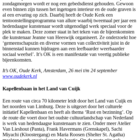
zondagmorgen wordt er nog een gebedsdienst gehouden. Gewoon
even binnen zijn tussen het ingetogen interieur en de oude graven is
al een ervaring op zich. Daarbij heeft de Oude Kerk een
tentoonstellingsprogramma van allure waarbij tweemaal per jaar een
hedendaagse kunstenaar wordt uitgenodigd werk speciaal voor de
plek te maken. Deze zomer staat in het teken van de bijeenkomsten
die kunstenaar Jeanne van Heeswijk organiseert. Ze onderzoekt hoe
‘gemeenschapszin en diverse vormen van collectiviteit juist in de
binnenstad kunnen bijdragen aan een leefbaarder weerbaarder
sociaal weefsel’. It’s OK is een manifestatie van veertig publieke
bijeenkomsten.
It’s OK, Oude Kerk, Amsterdam, 26 mei t/m 24 september
www.oudekerk.nl
Kapellenbaan in het Land van Cuijk
Een route van circa 70 kilometer leidt door het Land van Cuijk en
het noorden van Limburg. Deze is uitgezet door het culturele
initiatief Kapellenbaan en heeft als thema ‘Rust en bezinning’. Op
de route die voert door het oudste cultuurlandschap van Nederland
is werk van hedendaagse kunstenaars te zien. Onder meer Atelier
Van Lieshout (Panta), Frank Havermans (Grenskapel), Sachi
Miyachi (Kloostergang) en Maria Roosen (Shelter St. Agatha)