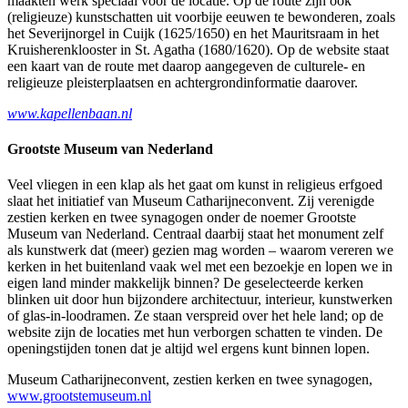
maakten werk speciaal voor de locatie. Op de route zijn ook
(religieuze) kunstschatten uit voorbije eeuwen te bewonderen, zoals
het Severijnorgel in Cuijk (1625/1650) en het Mauritsraam in het
Kruisherenklooster in St. Agatha (1680/1620). Op de website staat
een kaart van de route met daarop aangegeven de culturele- en
religieuze pleisterplaatsen en achtergrondinformatie daarover.
www.kapellenbaan.nl
Grootste Museum van Nederland
Veel vliegen in een klap als het gaat om kunst in religieus erfgoed
slaat het initiatief van Museum Catharijneconvent. Zij verenigde
zestien kerken en twee synagogen onder de noemer Grootste
Museum van Nederland. Centraal daarbij staat het monument zelf
als kunstwerk dat (meer) gezien mag worden – waarom vereren we
kerken in het buitenland vaak wel met een bezoekje en lopen we in
eigen land minder makkelijk binnen? De geselecteerde kerken
blinken uit door hun bijzondere architectuur, interieur, kunstwerken
of glas-in-loodramen. Ze staan verspreid over het hele land; op de
website zijn de locaties met hun verborgen schatten te vinden. De
openingstijden tonen dat je altijd wel ergens kunt binnen lopen.
Museum Catharijneconvent, zestien kerken en twee synagogen,
www.grootstemuseum.nl