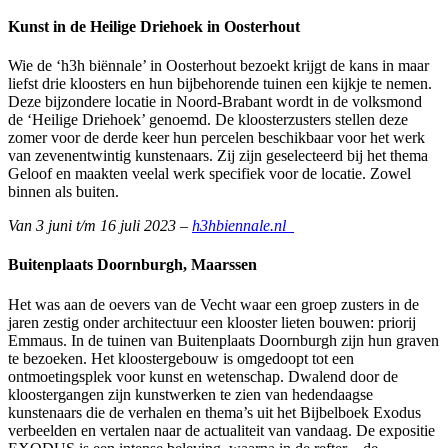
Kunst in de Heilige Driehoek in Oosterhout
Wie de ‘h3h biënnale’ in Oosterhout bezoekt krijgt de kans in maar
liefst drie kloosters en hun bijbehorende tuinen een kijkje te nemen.
Deze bijzondere locatie in Noord-Brabant wordt in de volksmond
de ‘Heilige Driehoek’ genoemd. De kloosterzusters stellen deze
zomer voor de derde keer hun percelen beschikbaar voor het werk
van zevenentwintig kunstenaars. Zij zijn geselecteerd bij het thema
Geloof en maakten veelal werk specifiek voor de locatie. Zowel
binnen als buiten.
Van 3 juni t/m 16 juli 2023 –
h3hbiennale.nl
Buitenplaats Doornburgh, Maarssen
Het was aan de oevers van de Vecht waar een groep zusters in de
jaren zestig onder architectuur een klooster lieten bouwen: priorij
Emmaus. In de tuinen van Buitenplaats Doornburgh zijn hun graven
te bezoeken. Het kloostergebouw is omgedoopt tot een
ontmoetingsplek voor kunst en wetenschap. Dwalend door de
kloostergangen zijn kunstwerken te zien van hedendaagse
kunstenaars die de verhalen en thema’s uit het Bijbelboek Exodus
verbeelden en vertalen naar de actualiteit van vandaag. De expositie