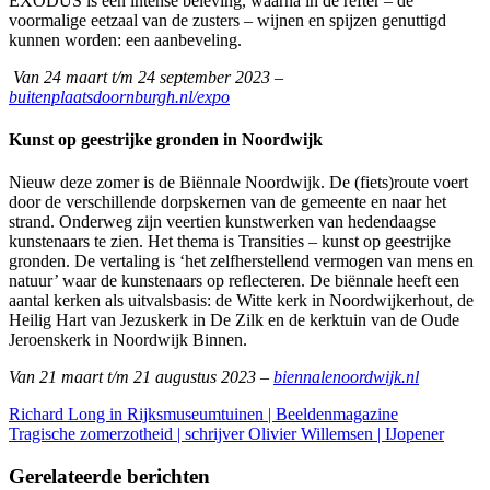
EXODUS is een intense beleving, waarna in de refter – de
voormalige eetzaal van de zusters – wijnen en spijzen genuttigd
kunnen worden: een aanbeveling.
Van 24 maart t/m 24 september 2023 –
buitenplaatsdoornburgh.nl/expo
Kunst op geestrijke gronden in Noordwijk
Nieuw deze zomer is de Biënnale Noordwijk. De (fiets)route voert
door de verschillende dorpskernen van de gemeente en naar het
strand. Onderweg zijn veertien kunstwerken van hedendaagse
kunstenaars te zien. Het thema is Transities – kunst op geestrijke
gronden. De vertaling is ‘het zelfherstellend vermogen van mens en
natuur’ waar de kunstenaars op reflecteren. De biënnale heeft een
aantal kerken als uitvalsbasis: de Witte kerk in Noordwijkerhout, de
Heilig Hart van Jezuskerk in De Zilk en de kerktuin van de Oude
Jeroenskerk in Noordwijk Binnen.
Van 21 maart t/m 21 augustus 2023 –
biennalenoordwijk.nl
Richard Long in Rijksmuseumtuinen | Beeldenmagazine
Tragische zomerzotheid | schrijver Olivier Willemsen | IJopener
Gerelateerde berichten